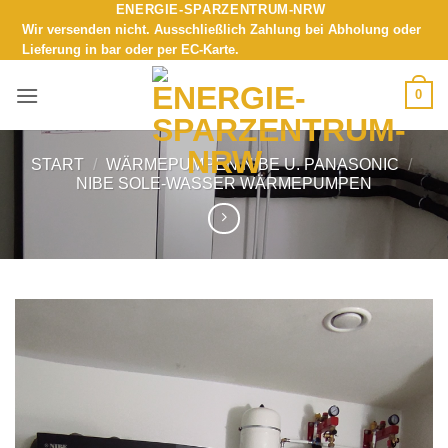
ENERGIE-SPARZENTRUM-NRW
Zum
Wir versenden nicht. Ausschließlich Zahlung bei Abholung oder
Inhalt
Lieferung in bar oder per EC-Karte.
springen
0
START
/
WÄRMEPUMPEN NIBE U. PANASONIC
/
NIBE SOLE-WASSER WÄRMEPUMPEN